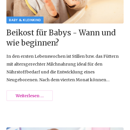
{{empty}}
Beikost für Babys - Wann und
wie beginnen?
In den ersten Lebenswochen ist Stillen bzw. das Füttern
mit altersgerechter Milchnahrung ideal für den
Nährstoffbedarf und die Entwicklung eines
Neugeborenen. Nach dem vierten Monat können
langsam einzelne Milchmahlzeiten mit Beikost, meist in
Form von Breien, ersetzt werden. Doch dabei gibt es
Beikost
Weiterlesen …
einiges zu beachten.
für
Babys
-
Wann