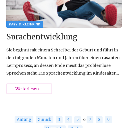
{{empty}}
Sprachentwicklung
Sie beginnt mit einem Schrei bei der Geburt und führt in
den folgenden Monaten und Jahren über einen rasanten
Lernprozess, an dessen Ende meist das problemlose
Sprechen steht. Die Sprachentwicklung im Kindesalter
hängt von vielen Faktoren ab und kann von Eltern aktiv
unterstützt werden.
Sprachentwicklung
Weiterlesen …
Anfang
Zurück
3
4
5
6
7
8
9