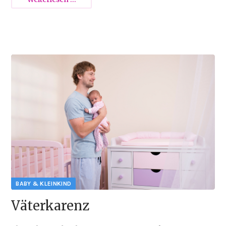
Gatekeeping
–
Wenn
Papa
2014-02-17 15:08
sich
nicht
einbringen
darf
{{empty}}
Väterkarenz