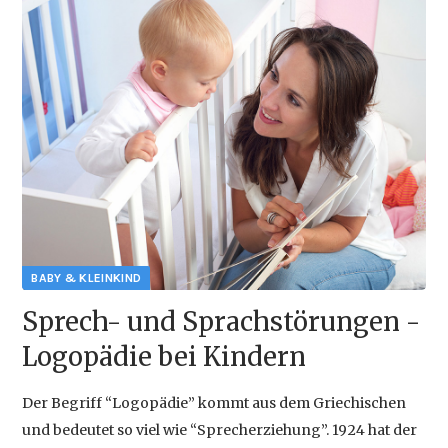
2014-12-16 18:06
und
wie
beginnen?
{{empty}}
Sprech- und Sprachstörungen -
Logopädie bei Kindern
Der Begriff “Logopädie” kommt aus dem Griechischen
und bedeutet so viel wie “Sprecherziehung”. 1924 hat der