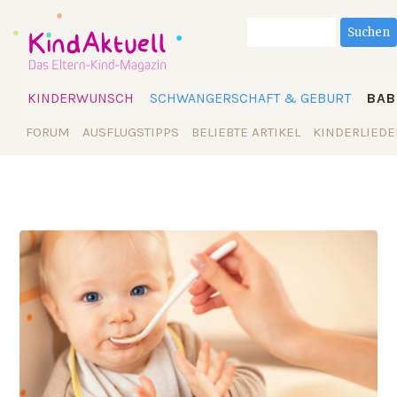
Suchbegriffe
Suchen
Navigation
KINDERWUNSCH
SCHWANGERSCHAFT & GEBURT
BAB
überspringen
Navigation
FORUM
AUSFLUGSTIPPS
BELIEBTE ARTIKEL
KINDERLIEDE
überspringen
2015-02-09 12:10