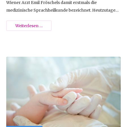
Wiener Arzt Emil Fröschels damit erstmals die
medizinische Sprachheilkunde bezeichnet. Heutzutage
ist das Fachgebiet der Logopädie wesentlich breiter
gefächert, da sprachliche Defizite viele verschiedene
Sprech-
Weiterlesen …
Ursachen haben können. Dazu zählen
und
Beeinträchtigungen der Sprache, des Sprechens, des
Sprachstörungen
Hörens, der Stimme und des Schluckens.
-
Logopädie
2014-12-02 15:29
bei
Kindern