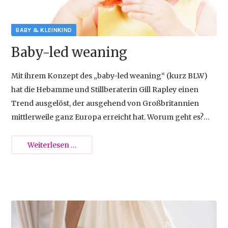
{{empty}}
Baby-led weaning
Mit ihrem Konzept des „baby-led weaning“ (kurz BLW)
hat die Hebamme und Stillberaterin Gill Rapley einen
Trend ausgelöst, der ausgehend von Großbritannien
mittlerweile ganz Europa erreicht hat. Worum geht es?
Rapleys Ansatz zufolge gelingt dies am besten, wenn
Eltern vollkommen auf klassische Beikost in Form von
Baby-
Weiterlesen …
Brei oder Püree verzichten und ihren Kindern
led
stattdessen gleich Lebensmittel in handlichen, etwa
weaning
faustgroßen Stücken anbieten.
2012-08-10 15:10