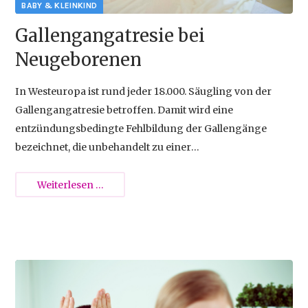
{{empty}}
Gallengangatresie bei
Neugeborenen
In Westeuropa ist rund jeder 18.000. Säugling von der
Gallengangatresie betroffen. Damit wird eine
entzündungsbedingte Fehlbildung der Gallengänge
bezeichnet, die unbehandelt zu einer
Gewebsveränderung der Leber (Leberzirrhose) und in
weiterer Folge zum Tod im Kleinkindalter führt. Doch
Gallengangatresie
Weiterlesen …
frühzeitig erkannt, stehen die Chancen auf eine
bei
erfolgreiche Behandlung gut.
Neugeborenen
2014-04-05 15:42