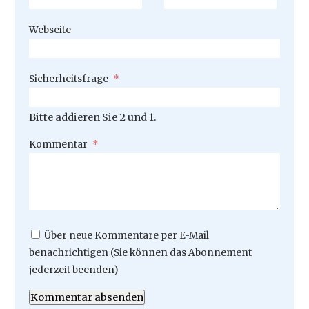
Webseite
Pflichtfeld
Sicherheitsfrage
*
Bitte addieren Sie 2 und 1.
Pflichtfeld
Kommentar
*
Über neue Kommentare per E-Mail
benachrichtigen (Sie können das Abonnement
jederzeit beenden)
Kommentar absenden