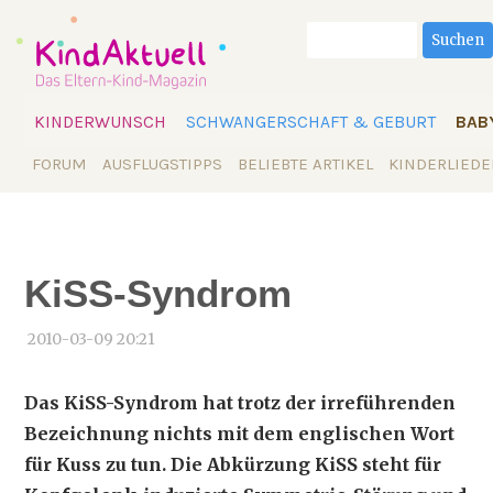
Suchbegriffe
Suchen
Navigation
KINDERWUNSCH
SCHWANGERSCHAFT & GEBURT
BAB
überspringen
Navigation
FORUM
AUSFLUGSTIPPS
BELIEBTE ARTIKEL
KINDERLIEDE
überspringen
KiSS-Syndrom
2010-03-09 20:21
Das KiSS-Syndrom hat trotz der irreführenden
Bezeichnung nichts mit dem englischen Wort
für Kuss zu tun. Die Abkürzung KiSS steht für