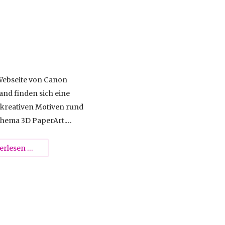
Webseite von Canon
and finden sich eine
 kreativen Motiven rund
hema 3D PaperArt.
dene Bastelbögen
m Format A4 als PDF
3D
erlesen …
s heruntergeladen und
PaperArt
ngesetzt werden.
zum
Download