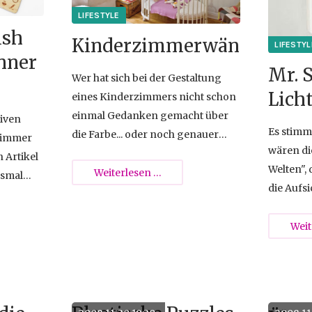
ish
Kinderzimmerwände
{{empty}
nner
Mr. 
Wer hat sich bei der Gestaltung
Lich
eines Kinderzimmers nicht schon
einmal Gedanken gemacht über
iven
Es stimm
die Farbe... oder noch genauer
r immer
wären di
verschiedenen Motive auf den
 Artikel
Welten",
Wänden. Bis vor einigen Jahren
Kinderzimmerwände
Weiterlesen …
esmal
die Aufsi
konnte man nur bei großen
(Benehme
Möbelhäuser die eine oder andere
und Stuh
Weit
Tapetenzierleiste oder
ssel für
sondern 
Wandbehänge finden.
ie,
Verwalte
-Gesicht,
der Lebe
er uns
"Dreh bit
chten
r