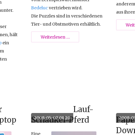
m
anderem
Bedeluc
vertrieben wird.
unter.
aus ihre
Die Puzzles sind in verschiedenen
Tier- und Obstmotiven erhältlich.
Weit
ser
en, hält
Plastische
Weiterlesen …
p
ein
Puzzles
um
kten
zer
anne
r
Lauf-
aptop
Schaukel-Pferd
Pape
2008-05-07 08:20
2008-03
Dow
Eine