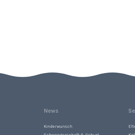
Laptop
News
Se
Kinderwunsch
El
Schwangerschaft & Geburt
Ka