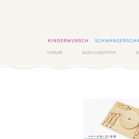
Navigation
KINDERWUNSCH
SCHWANGERSCHA
überspringen
Navigation
FORUM
AUSFLUGSTIPPS
B
überspringen
2009-05-09 09:02