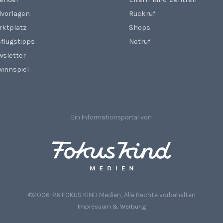
lvorlagen
Rückruf
rktplatz
Shops
flugstipps
Notruf
wsletter
innspiel
Ein Informationsportal von
©2006-26 FOKUS KIND Medien, Alle Rechte vorbehalten
Impressum & Werbung