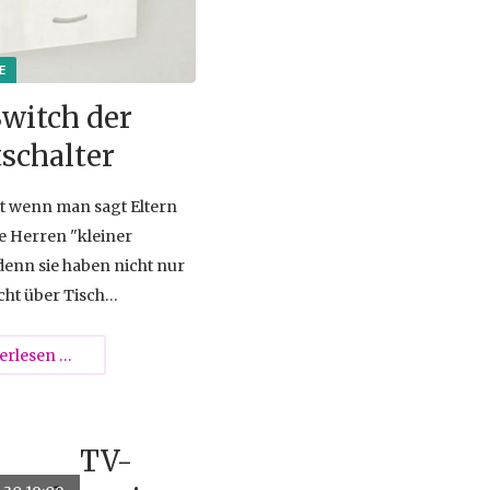
}
Switch der
tschalter
t wenn man sagt Eltern
e Herren "kleiner
 denn sie haben nicht nur
cht über Tisch
n), Bett (Schlafenszeit)
l (Lernen und Üben)
Mr.
erlesen …
sie sind auch die
Switch
r von Licht und Dunkel in
der
nswelt von Kindern.
Lichtschalter
TV-
te das Licht ab" gehört,