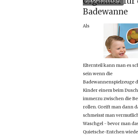
Organizer für 
2009-03-13 13:32
Bananen anregen könnte
Sets
Badewanne
Als
Elternteil kann man es sc
sein wenn die
Badewannenspielzeuge d
Kinder einem beim Dusc
immerzu zwischen die Be
rollen. Greift man dann 
schmeisst man vermutlic
Waschgel - bevor man da
Quietsche-Entchen wiede