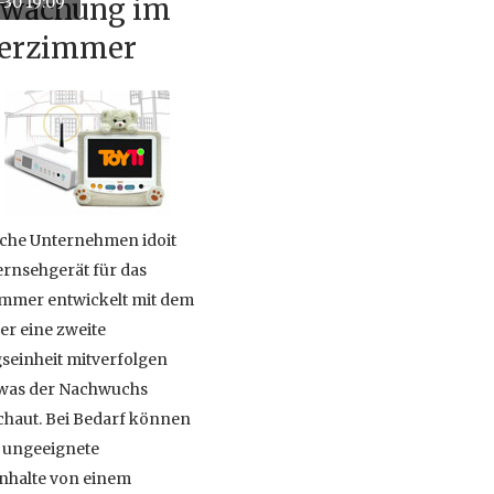
wachung im
-30 19:09
elen anderen
erzimmer
rungen, zu einer der
usgesprochenen
erungen im
nleben mit Kindern.
che Unternehmen idoit
Fernsehgerät für das
mmer entwickelt mit dem
er eine zweite
einheit mitverfolgen
was der Nachwuchs
chaut. Bei Bedarf können
o ungeeignete
nhalte von einem