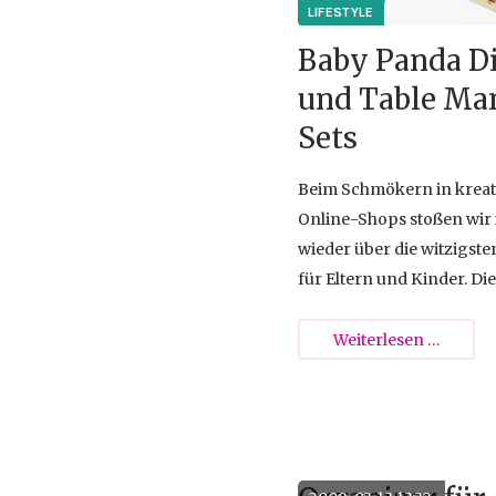
{{empty}}
Baby Panda D
und Table Ma
Sets
Beim Schmökern in kreat
Online-Shops stoßen wi
wieder über die witzigsten
für Eltern und Kinder. Di
haben wir unsere
Aufmerksamkeit auf eine
Baby
Weiterlesen …
gehärtete Porzellan-Schü
Panda
Babymahlzeiten gelenkt d
Dish
verziert mit einem Panda
und
wohl auch die Älteren unt
Table
zum Essen von zermants
Manne