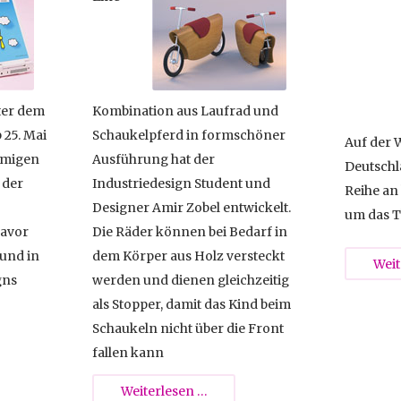
nter dem
Kombination aus Laufrad und
b 25. Mai
Schaukelpferd in formschöner
Auf der 
amigen
Ausführung hat der
Deutschl
 der
Industriedesign Student und
Reihe an
Designer Amir Zobel entwickelt.
um das T
avor
Die Räder können bei Bedarf in
Verschie
 und in
dem Körper aus Holz versteckt
können i
Weit
gns
werden und dienen gleichzeitig
kostenlo
als Stopper, damit das Kind beim
zusamme
Schaukeln nicht über die Front
fallen kann
Lauf-
Weiterlesen …