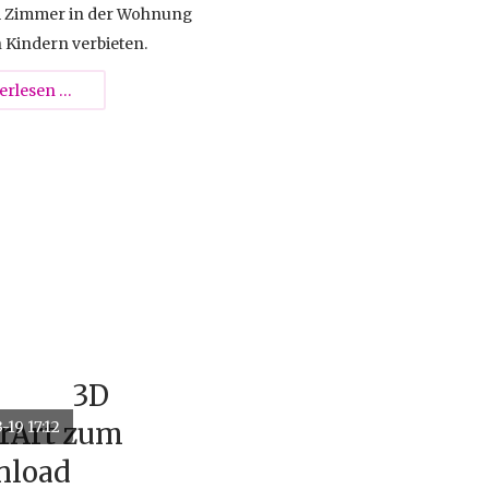
 Zimmer in der Wohnung
n Kindern verbieten.
TV-
erlesen …
Überwachung
im
Kinderzimmer
3D
rArt zum
-19 17:12
nload