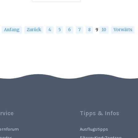
Schaukel-
Pferd
Anfang
Zurück
4
5
6
7
8
9
10
Vorwärts
rvice
Tipps & Infos
ternforum
Ausflugstipps
lender
Eltern-Kind-Zentren