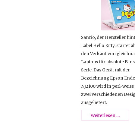
Sanrio, der Hersteller hi
Label Hello Kitty, startet a
den Verkauf von gleichn
Laptops für absolute Fans
Serie. Das Gerät mit der
Bezeichnung Epson Ende
NJ2100 wird in perl-weiss
zwei verschiedenen Desi
ausgeliefert.
Der
Weiterlesen …
Hello
Kitty