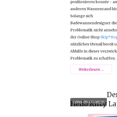
positionieren konnte - a
anderen Wannenrand hin
Solange sich
Badewannendesigner die
Problematik nicht annehm
der Online Shop
Skip*Ho
nützliches Utensil bereit 
Abhilfe in dieser verzwic
Problematik zu schaffen.
Organi
Weiterlesen …
für
die
Badew
De
Hello Kitty L
2008-05-07 08:20