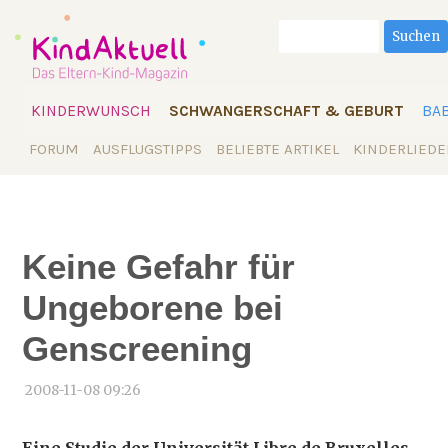
Suchbegriffe
Suchen
Navigation
KINDERWUNSCH
SCHWANGERSCHAFT & GEBURT
BA
überspringen
Navigation
FORUM
AUSFLUGSTIPPS
BELIEBTE ARTIKEL
KINDERLIEDE
überspringen
Keine Gefahr für
Ungeborene bei
Genscreening
2008-11-08 09:26