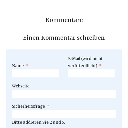
Kommentare
Einen Kommentar schreiben
Pflichtfeld
E-Mail (wird nicht
Pflichtfeld
Name
*
veröffentlicht)
*
Webseite
Pflichtfeld
Sicherheitsfrage
*
Bitte addieren Sie 2 und 5.