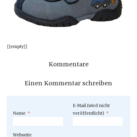
{{empty}}
Kommentare
Einen Kommentar schreiben
Pflichtfeld
E-Mail (wird nicht
Pflichtfeld
Name
*
veröffentlicht)
*
Webseite