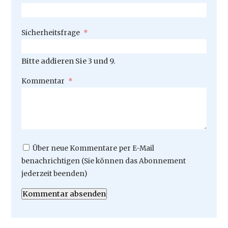
Pflichtfeld
Sicherheitsfrage
*
Bitte addieren Sie 3 und 9.
Pflichtfeld
Kommentar
*
Über neue Kommentare per E-Mail
benachrichtigen (Sie können das Abonnement
jederzeit beenden)
Kommentar absenden