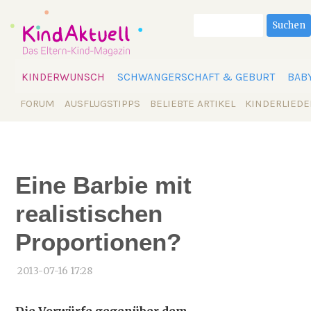
Suchbegriffe
Suchen
Navigation
KINDERWUNSCH
SCHWANGERSCHAFT & GEBURT
BAB
überspringen
Navigation
FORUM
AUSFLUGSTIPPS
BELIEBTE ARTIKEL
KINDERLIEDE
überspringen
Eine Barbie mit
realistischen
Proportionen?
2013-07-16 17:28