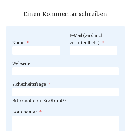
Einen Kommentar schreiben
Pflichtfeld
E-Mail (wird nicht
Pflichtfeld
Name
*
veröffentlicht)
*
Webseite
Pflichtfeld
Sicherheitsfrage
*
Bitte addieren Sie 8 und 9.
Pflichtfeld
Kommentar
*