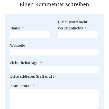
Einen Kommentar schreiben
Pflichtfeld
E-Mail (wird nicht
Pflichtfeld
Name
*
veröffentlicht)
*
Webseite
Pflichtfeld
Sicherheitsfrage
*
Bitte addieren Sie 2 und 5.
Pflichtfeld
Kommentar
*