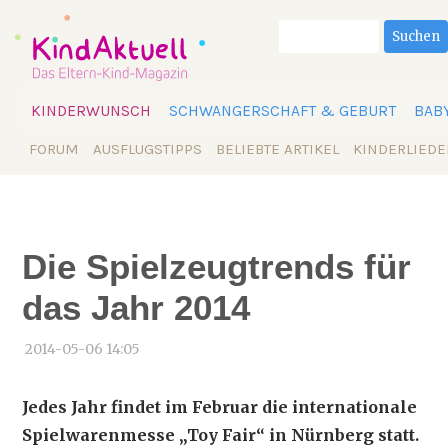
Suchbegriffe
Suchen
Navigation
KINDERWUNSCH
SCHWANGERSCHAFT & GEBURT
BAB
überspringen
Navigation
FORUM
AUSFLUGSTIPPS
BELIEBTE ARTIKEL
KINDERLIEDE
überspringen
Die Spielzeugtrends für
das Jahr 2014
2014-05-06 14:05
Jedes Jahr findet im Februar die internationale
Spielwarenmesse „Toy Fair“ in Nürnberg statt.