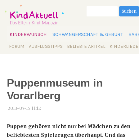
Suchbegriffe
Suchen
Navigation
KINDERWUNSCH
SCHWANGERSCHAFT & GEBURT
BAB
überspringen
Navigation
FORUM
AUSFLUGSTIPPS
BELIEBTE ARTIKEL
KINDERLIEDE
überspringen
Puppenmuseum in
Vorarlberg
2013-07-15 11:12
Puppen gehören nicht nur bei Mädchen zu den
beliebtesten Spielzeugen überhaupt. Und das