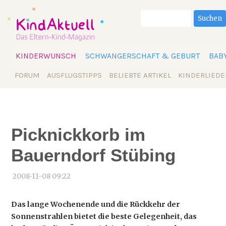
Suchbegriffe
Suchen
Navigation
KINDERWUNSCH
SCHWANGERSCHAFT & GEBURT
BAB
überspringen
Navigation
FORUM
AUSFLUGSTIPPS
BELIEBTE ARTIKEL
KINDERLIEDE
überspringen
Picknickkorb im
Bauerndorf Stübing
2008-11-08 09:22
Das lange Wochenende und die Rückkehr der
Sonnenstrahlen bietet die beste Gelegenheit, das