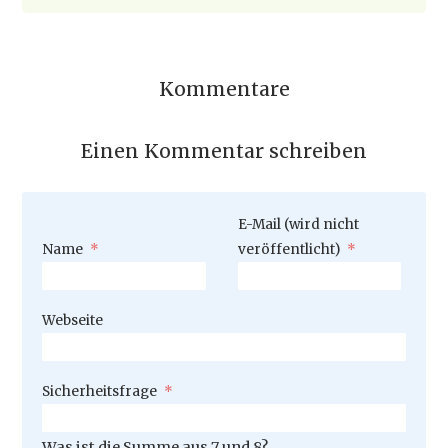
Kommentare
Einen Kommentar schreiben
Pflichtfeld
E-Mail (wird nicht
Pflichtfeld
Name
*
veröffentlicht)
*
Webseite
Pflichtfeld
Sicherheitsfrage
*
Was ist die Summe aus 7 und 8?