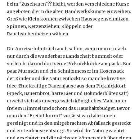
beim "Zuschauen"?? bleibt, werden verschiedene Kurse
angeboten die in die alten Handwerkskünste einweihen.
Groß wie Klein können zwischen Haussegenschnitzen,
Spinnen, Kerzenziehen, Klöppeln oder
Rauchstubenheizen wählen.
Die Anreise lohnt sich auch schon, wenn man einfach
nur durch die wunderbare Landschaft bummelt oder
vielleicht da und dort seine Picknickkörbe auspackt. Ein
paar Murmeln und ein Schnitzmesser im Hosensack
der Kinder und die Natur entlockt so manche kreative
Idee. Eine kräftige Bauernjause aus dem Picknickkorb
(Speck, Bauernbrot, harte Eier und Holunderblütensaft)
erweist sich als unvergesslich königliches Mahl unter
freiem Himmel und schont das Haushaltsbudget. Bevor
man den "Freiluftkurort" verlässt wird alles noch
gereinigt und in den mitgebrachten Abfallsack gesteckt
und erst zuhause entsorgt. So wird die Natur geachtet
und geschützt und die nächsten können sich über einen