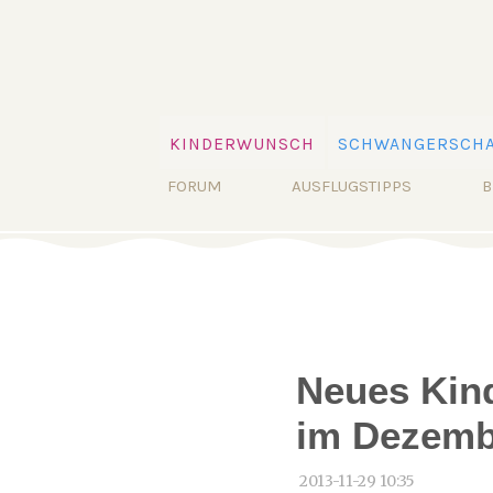
Navigation
KINDERWUNSCH
SCHWANGERSCHA
überspringen
Navigation
FORUM
AUSFLUGSTIPPS
B
überspringen
Neues Kind
im Dezemb
2013-11-29 10:35