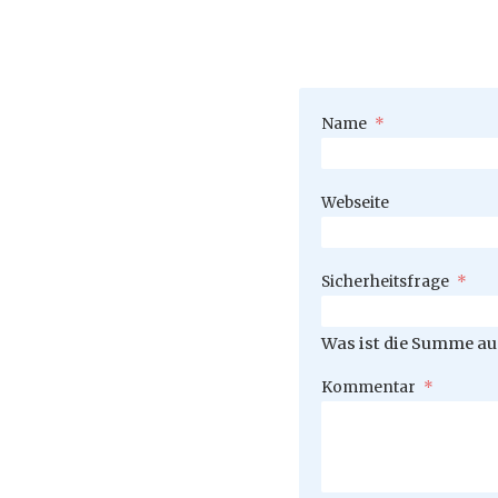
Pflichtfeld
Name
*
Webseite
Pflichtfeld
Sicherheitsfrage
*
Was ist die Summe aus
Pflichtfeld
Kommentar
*