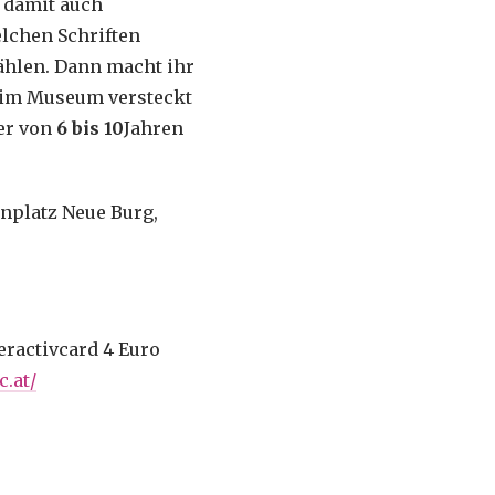
r damit auch
lchen Schriften
ählen. Dann macht ihr
 im Museum versteckt
der von
6 bis 10
Jahren
nplatz Neue Burg,
eractivcard 4 Euro
.at/