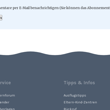
ntare per E-Mail benachrichtigen (Sie können das Abonnement 
n
rvice
Tipps & Infos
ternforum
Ausflugstipps
lender
Eltern-Kind-Zentren
lvorlagen
Rückruf