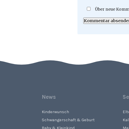
Über neue Komme
Kommentar absende
News
Se
Kinderwunsch
El
Schwangerschaft & Geburt
Ka
Baby & Kleinkind
Ma