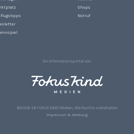
rktplatz
Shops
flugstipps
Notruf
wsletter
innspiel
Ein Informationsportal von
©2006-26 FOKUS KIND Medien, Alle Rechte vorbehalten
Impressum & Werbung