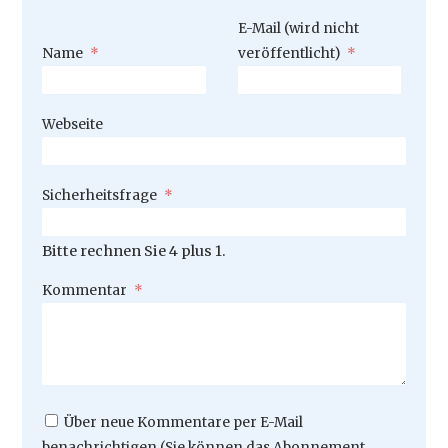
Pflichtfeld
E-Mail (wird nicht
Pflichtfeld
Name
*
veröffentlicht)
*
Webseite
Pflichtfeld
Sicherheitsfrage
*
Bitte rechnen Sie 4 plus 1.
Pflichtfeld
Kommentar
*
Über neue Kommentare per E-Mail
benachrichtigen (Sie können das Abonnement