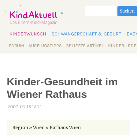
Suchbegriffe
Suchen
Navigation
KINDERWUNSCH
SCHWANGERSCHAFT & GEBURT
BAB
überspringen
Navigation
FORUM
AUSFLUGSTIPPS
BELIEBTE ARTIKEL
KINDERLIEDE
überspringen
Kinder-Gesundheit im
Wiener Rathaus
2007-05-18 18:21
Region » Wien » Rathaus Wien