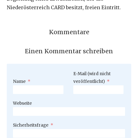
Niederösterreich CARD besitzt, freien Eintritt.
Kommentare
Einen Kommentar schreiben
Pflichtfeld
E-Mail (wird nicht
Pflichtfeld
Name
*
veröffentlicht)
*
Webseite
Pflichtfeld
Sicherheitsfrage
*