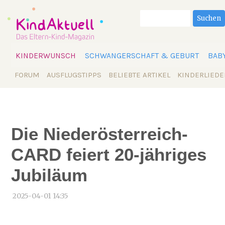
Suchbegriffe
Suchen
Navigation
KINDERWUNSCH
SCHWANGERSCHAFT & GEBURT
BAB
überspringen
Navigation
FORUM
AUSFLUGSTIPPS
BELIEBTE ARTIKEL
KINDERLIEDE
überspringen
Die Niederösterreich-
CARD feiert 20-jähriges
Jubiläum
2025-04-01 14:35