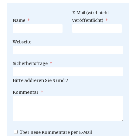
Pflichtfeld
E-Mail (wird nicht
Pflichtfeld
Name
*
veröffentlicht)
*
Webseite
Pflichtfeld
Sicherheitsfrage
*
Bitte addieren Sie 9 und 7.
Pflichtfeld
Kommentar
*
Über neue Kommentare per E-Mail