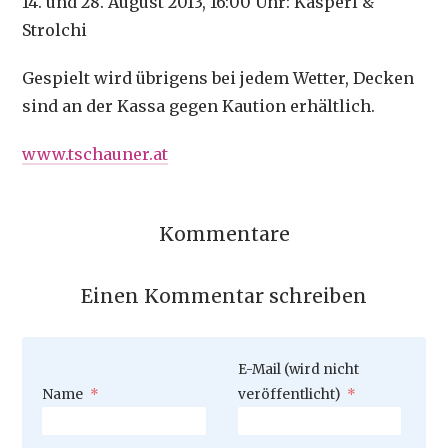
14. und 28. August 2013, 16:00 Uhr: Kasperl &
Strolchi
Gespielt wird übrigens bei jedem Wetter, Decken
sind an der Kassa gegen Kaution erhältlich.
www.tschauner.at
Kommentare
Einen Kommentar schreiben
Pflichtfeld
E-Mail (wird nicht
Pflichtfeld
Name
*
veröffentlicht)
*