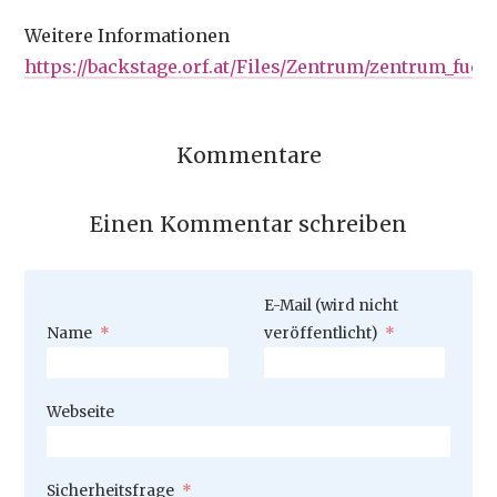
Weitere Informationen
https://backstage.orf.at/Files/Zentrum/zentrum_fue
Kommentare
Einen Kommentar schreiben
Pflichtfeld
E-Mail (wird nicht
Pflichtfeld
Name
*
veröffentlicht)
*
Webseite
Pflichtfeld
Sicherheitsfrage
*