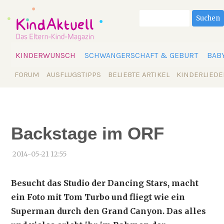
Suchbegriffe
Suchen
Navigation
KINDERWUNSCH
SCHWANGERSCHAFT & GEBURT
BAB
überspringen
Navigation
FORUM
AUSFLUGSTIPPS
BELIEBTE ARTIKEL
KINDERLIEDE
überspringen
Backstage im ORF
2014-05-21 12:55
Besucht das Studio der Dancing Stars, macht
ein Foto mit Tom Turbo und fliegt wie ein
Superman durch den Grand Canyon. Das alles