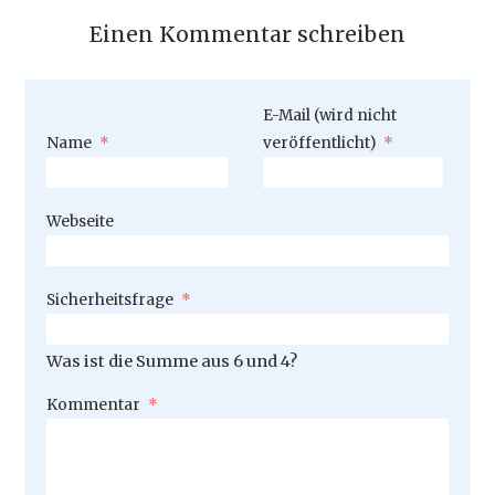
Einen Kommentar schreiben
Pflichtfeld
E-Mail (wird nicht
Pflichtfeld
Name
*
veröffentlicht)
*
Webseite
Pflichtfeld
Sicherheitsfrage
*
Was ist die Summe aus 6 und 4?
Pflichtfeld
Kommentar
*