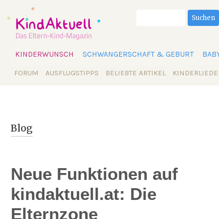
Suchbegriffe
Suchen
Navigation
KINDERWUNSCH
SCHWANGERSCHAFT & GEBURT
BAB
überspringen
Navigation
FORUM
AUSFLUGSTIPPS
BELIEBTE ARTIKEL
KINDERLIEDE
überspringen
Blog
Neue Funktionen auf
kindaktuell.at: Die
Elternzone