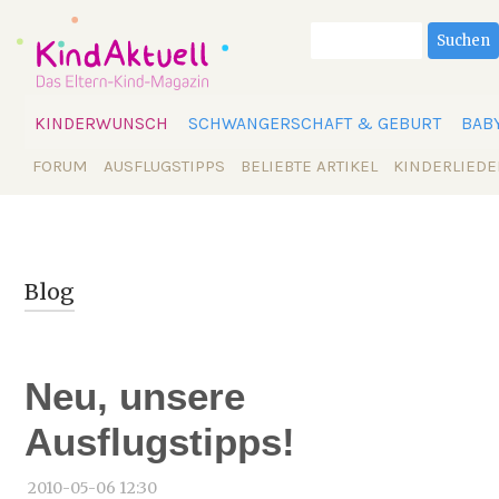
Suchbegriffe
Suchen
Navigation
KINDERWUNSCH
SCHWANGERSCHAFT & GEBURT
BAB
überspringen
Navigation
FORUM
AUSFLUGSTIPPS
BELIEBTE ARTIKEL
KINDERLIEDE
überspringen
Blog
Neu, unsere
Ausflugstipps!
2010-05-06 12:30