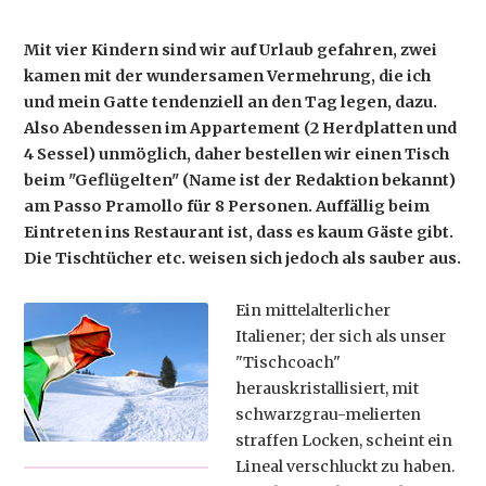
Mit vier Kindern sind wir auf Urlaub gefahren, zwei
kamen mit der wundersamen Vermehrung, die ich
und mein Gatte tendenziell an den Tag legen, dazu.
Also Abendessen im Appartement (2 Herdplatten und
4 Sessel) unmöglich, daher bestellen wir einen Tisch
beim "Geflügelten" (Name ist der Redaktion bekannt)
am Passo Pramollo für 8 Personen. Auffällig beim
Eintreten ins Restaurant ist, dass es kaum Gäste gibt.
Die Tischtücher etc. weisen sich jedoch als sauber aus.
Ein mittelalterlicher
Italiener; der sich als unser
"Tischcoach"
herauskristallisiert, mit
schwarzgrau-melierten
straffen Locken, scheint ein
Lineal verschluckt zu haben.