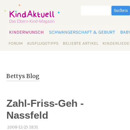
Suchbegriffe
Suchen
Navigation
KINDERWUNSCH
SCHWANGERSCHAFT & GEBURT
BAB
überspringen
Navigation
FORUM
AUSFLUGSTIPPS
BELIEBTE ARTIKEL
KINDERLIEDE
überspringen
Bettys Blog
Zahl-Friss-Geh -
Nassfeld
2008-12-25 18:31