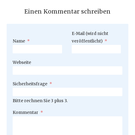
Einen Kommentar schreiben
Pflichtfeld
E-Mail (wird nicht
Pflichtfeld
Name
*
veröffentlicht)
*
Webseite
Pflichtfeld
Sicherheitsfrage
*
Bitte rechnen Sie 3 plus 3.
Pflichtfeld
Kommentar
*