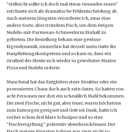
"vielleicht sollte ich doch mal etwas Gesundes essen"
zeichnete sich als dramatische Fehlentscheidung ab.
Auch meinem Jüngsten verordnete ich, zwar eine
andere Sorte, aber trotzdem Fisch, um dem ewigen
Nudeln-mit-Parmesan-Schneesturm Einhalt zu
gebieten. Die Bestellung bekam eine gewisse
Eigendynamik, immerhin hat derzeit mein Gatte die
Hauptleitungskompetenz und so kam es, dass ein
Großteil der Meute sich wieder in gewohnter Manier
Pizza und Nudeln orderte.
Manchmal hat das Entgleiten einer Struktur oder ein
provoziertes Chaos doch auch sein Gutes. So hatten von
acht Personen nur drei ein scheußlich Mahl bekommen.
Die zwei Fische, nicht gut, aber teuer, waren höchstens
zum Entsorgen geeignet und Gott sei Dank, hatte ich
vorher schon drei klare Schnäpse und so eine
"Fischvergiftung" präventiv abwehren können. Der
Fisch meines jüngsten Sohnes war zwar nicht so