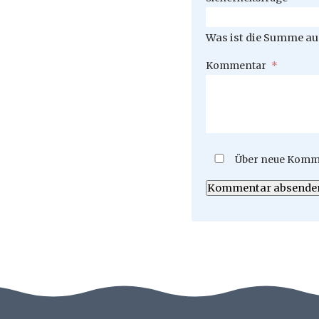
Was ist die Summe aus
Pflichtfeld
Kommentar
*
Über neue Komme
Kommentar absende