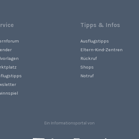
rvice
Tipps & Infos
ternforum
Ausflugstipps
lender
Eltern-Kind-Zentren
lvorlagen
Rückruf
rktplatz
Shops
flugstipps
Notruf
wsletter
innspiel
Ein Informationsportal von