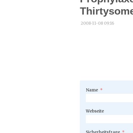
Thirtysom
2008-11-08 09:16
Pflichtfeld
Name
*
Webseite
Pflichtfeld
Sicherheitsfrage
*