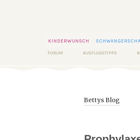
Navigation
KINDERWUNSCH
SCHWANGERSCHA
überspringen
Navigation
FORUM
AUSFLUGSTIPPS
B
überspringen
Bettys Blog
Prophylaxe 