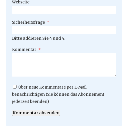
Webseite
Pflichtfeld
Sicherheitsfrage
*
Bitte addieren Sie 4 und 4.
Pflichtfeld
Kommentar
*
Über neue Kommentare per E-Mail
benachrichtigen (Sie können das Abonnement
jederzeit beenden)
Kommentar absenden