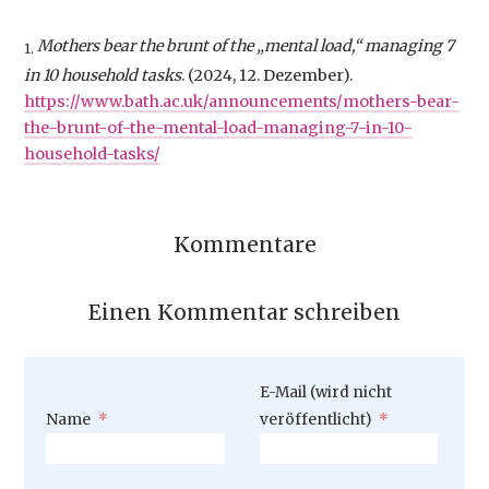
Mothers bear the brunt of the „mental load,“ managing 7
1.
in 10 household tasks
. (2024, 12. Dezember).
https://www.bath.ac.uk/announcements/mothers-bear-
the-brunt-of-the-mental-load-m
anaging-7-in-10-
household-tasks/
Kommentare
Einen Kommentar schreiben
Pflichtfeld
E-Mail (wird nicht
Pflichtfeld
Name
*
veröffentlicht)
*