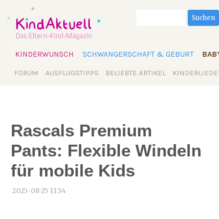
Suchbegriffe
Suchen
Navigation
KINDERWUNSCH
SCHWANGERSCHAFT & GEBURT
BAB
überspringen
Navigation
FORUM
AUSFLUGSTIPPS
BELIEBTE ARTIKEL
KINDERLIEDE
überspringen
Rascals Premium
Pants: Flexible Windeln
für mobile Kids
2025-08-25 11:34