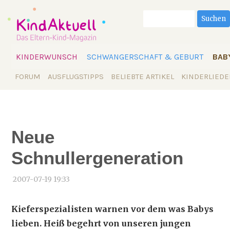
Suchbegriffe
Suchen
Navigation
KINDERWUNSCH
SCHWANGERSCHAFT & GEBURT
BAB
überspringen
Navigation
FORUM
AUSFLUGSTIPPS
BELIEBTE ARTIKEL
KINDERLIEDE
überspringen
Neue
Schnullergeneration
2007-07-19 19:33
Kieferspezialisten warnen vor dem was Babys
lieben. Heiß begehrt von unseren jungen