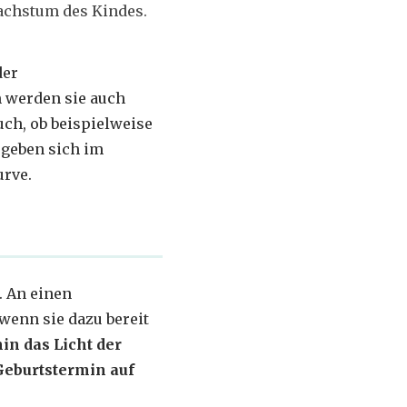
chstum des Kindes.
der
m werden sie auch
uch, ob beispielweise
rgeben sich im
urve.
. An einen
wenn sie dazu bereit
in das Licht der
Geburtstermin auf