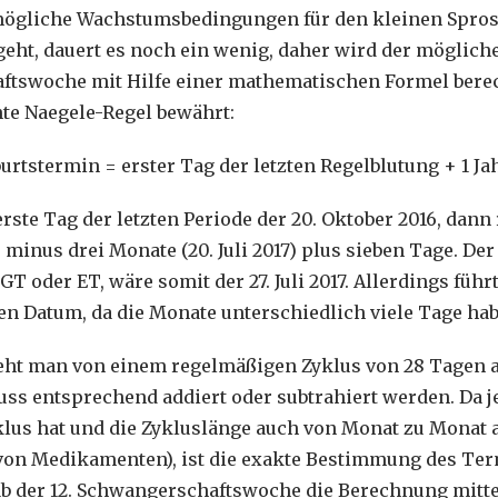
ögliche Wachstumsbedingungen für den kleinen Spross
eht, dauert es noch ein wenig, daher wird der möglich
ftswoche mit Hilfe einer mathematischen Formel berec
nte Naegele-Regel bewährt:
urtstermin = erster Tag der letzten Regelblutung + 1 Ja
erste Tag der letzten Periode der 20. Oktober 2016, dan
) minus drei Monate (20. Juli 2017) plus sieben Tage. De
T oder ET, wäre somit der 27. Juli 2017. Allerdings führ
n Datum, da die Monate unterschiedlich viele Tage hab
ht man von einem regelmäßigen Zyklus von 28 Tagen au
uss entsprechend addiert oder subtrahiert werden. Da j
lus hat und die Zykluslänge auch von Monat zu Monat 
 von Medikamenten), ist die exakte Bestimmung des Ter
b der 12. Schwangerschaftswoche die Berechnung mitte