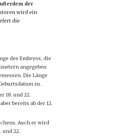
außerdem der
toren wird ein
fert die
änge des Embryos, die
llimetern angegeben
gemessen. Die Länge
 Geburtsdatum zu.
r 18. und 22.
er bereits ab der 12.
chens. Auch er wird
 und 22.