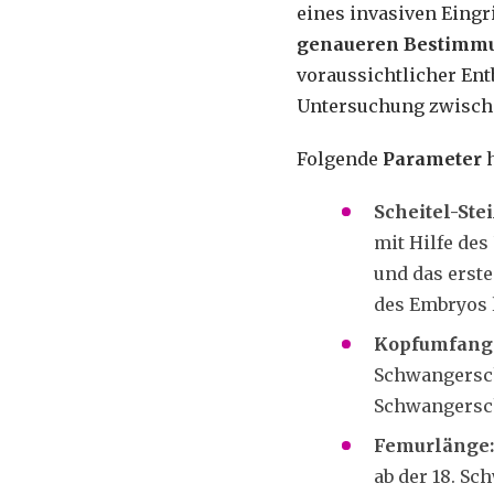
eines invasiven Eingr
genaueren Bestimmu
voraussichtlicher Ent
Untersuchung zwische
Folgende
Parameter
h
Scheitel-Ste
mit Hilfe de
und das erst
des Embryos l
Kopfumfang
Schwangersch
Schwangersc
Femurlänge:
ab der 18. Sc