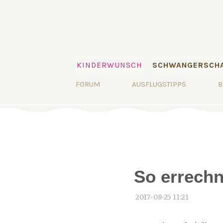
Navigation
KINDERWUNSCH
SCHWANGERSCHA
überspringen
Navigation
FORUM
AUSFLUGSTIPPS
B
überspringen
So errech
2017-08-25 11:21