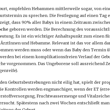
Geburt, empfehlen Hebammen mittlerweile sogar, von ei
urtstermin zu sprechen. Die Festlegung auf einen Tag e
zeigt, dass 90% aller Babys in einem Zeitraum zwisch
oche
geboren werden. Die Berechnung des voraussichtl
utung. Es ist ein wichtiger Anhaltspunkt zum einen für
 ÄrztInnen und Hebamme. Relevant ist das vor allem da
ommen werden muss oder wenn das Baby den Termin üb
erden bei einem komplikationsfreien Verlauf der Geburt
he vorgenommen. Das Ungeborene soll ausreichend Z
genreife).
den Geburtsbestrebungen nicht eilig hat, spielt der pr
 Die Kontrollen werden engmaschiger, wenn der ET (err
uerstoffversorgung, Fruchtwassermenge und Vitalzeich
tersucht. Spätestens nach zwei Wochen entschließt man
leitung der Geburt.