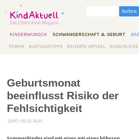
Suchbegriffe
Suchen
Navigation
KINDERWUNSCH
SCHWANGERSCHAFT & GEBURT
BA
überspringen
Navigation
FORUM
AUSFLUGSTIPPS
BELIEBTE ARTIKEL
KINDERLIEDE
überspringen
Geburtsmonat
beeinflusst Risiko der
Fehlsichtigkeit
2007-09-12 14:35
Sommerkinder sind mit einer mit einer höheren