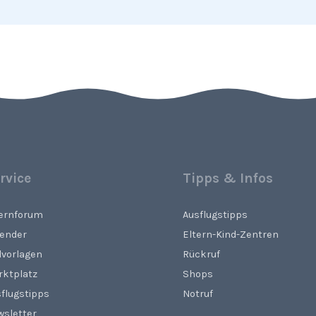
rvice
Tipps & Infos
ternforum
Ausflugstipps
lender
Eltern-Kind-Zentren
lvorlagen
Rückruf
rktplatz
Shops
flugstipps
Notruf
wsletter