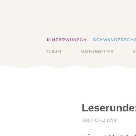
Navigation
KINDERWUNSCH
SCHWANGERSCHA
überspringen
Navigation
FORUM
AUSFLUGSTIPPS
B
überspringen
Leserunde
2007-03-12 17:59