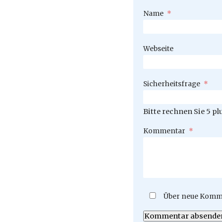
Pflichtfeld
Name
*
Webseite
Pflichtfeld
Sicherheitsfrage
*
Bitte rechnen Sie 5 plu
Pflichtfeld
Kommentar
*
Über neue Komme
Kommentar absende