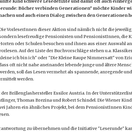
 fünfte Kind schwere Lesedefizite und damit oft auch einher
eserunde: Bücher verbinden Generationen" möchte Kinder w
achen und auch einen Dialog zwischen den Generationen he
Die VorleserInnen dieser Aktion sind nämlich nicht die jeweil
sondern lesefreudige Pensionisten und PensionistInnen, die K
Horten oder Schulen besuchen und ihnen aus einer Auswahl 
vorlesen. Auf der Liste der Buchvorschläge stehen u.a. Klassike
kleine ich bin ich" oder "Die Kleine Raupe Nimmersatt" von Eric
dass oft nicht nahe aneinander lebende junge und ältere Me
werden, soll das Lesen vermehrt als spannende, anregende und
rmittelt werden.
t der Brillenglashersteller Essilor Austria. In der Unterstützerl
tlinger, Thomas Brezina und Robert Schindel. Die Wiener Kind
wei Jahren ein ähnliches Projekt, bei dem PensionistInnen Ki
esen.
Verantwortung zu übernehmen und die Initiative "Leserunde" k