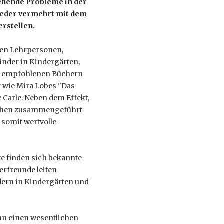
gehende Probleme in der
ieder vermehrt mit dem
rstellen.
igen Lehrpersonen,
inder in Kindergärten,
an empfohlenen Büchern
r wie Mira Lobes "Das
 Carle. Neben dem Effekt,
nschen zusammengeführt
 somit wertvolle
iste finden sich bekannte
erfreunde leiten
ndern in Kindergärten und
ann einen wesentlichen