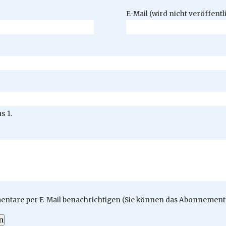
Pflichtfeld
E-Mail (wird nicht veröffentl
s 1.
ntare per E-Mail benachrichtigen (Sie können das Abonnement 
n