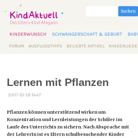
Suchbegriffe
Suchen
Navigation
KINDERWUNSCH
SCHWANGERSCHAFT & GEBURT
BAB
überspringen
Navigation
FORUM
AUSFLUGSTIPPS
BELIEBTE ARTIKEL
KINDERLIEDE
überspringen
Lernen mit Pflanzen
2007-10-18 14:47
Pflanzen können unterstützend wirken um
Konzentration und Lernleistungen der Schüler im
Laufe des Unterrichts zu sichern. Nach Absprache mit
der LehrerIn ist es Eltern schulbesuchender Kinder