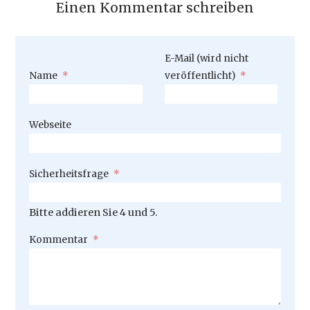
Einen Kommentar schreiben
Pflichtfeld
E-Mail (wird nicht
Pflichtfeld
Name
*
veröffentlicht)
*
Webseite
Pflichtfeld
Sicherheitsfrage
*
Bitte addieren Sie 4 und 5.
Pflichtfeld
Kommentar
*