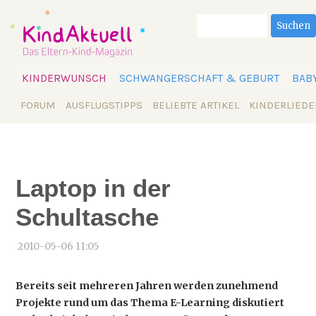
Suchbegriffe
Suchen
Navigation
KINDERWUNSCH
SCHWANGERSCHAFT & GEBURT
BAB
überspringen
Navigation
FORUM
AUSFLUGSTIPPS
BELIEBTE ARTIKEL
KINDERLIEDE
überspringen
Laptop in der
Schultasche
2010-05-06 11:05
Bereits seit mehreren Jahren werden zunehmend
Projekte rund um das Thema E-Learning diskutiert