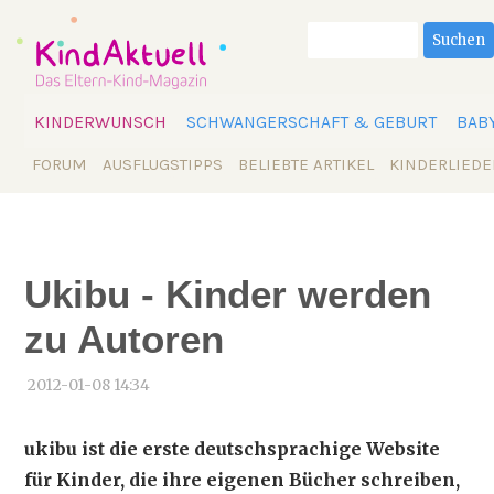
Suchbegriffe
Suchen
Navigation
KINDERWUNSCH
SCHWANGERSCHAFT & GEBURT
BAB
überspringen
Navigation
FORUM
AUSFLUGSTIPPS
BELIEBTE ARTIKEL
KINDERLIEDE
überspringen
Ukibu - Kinder werden
zu Autoren
2012-01-08 14:34
ukibu ist die erste deutschsprachige Website
für Kinder, die ihre eigenen Bücher schreiben,