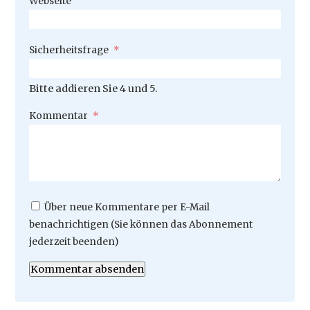
Webseite
Pflichtfeld
Sicherheitsfrage
*
Bitte addieren Sie 4 und 5.
Pflichtfeld
Kommentar
*
Über neue Kommentare per E-Mail
benachrichtigen (Sie können das Abonnement
jederzeit beenden)
Kommentar absenden