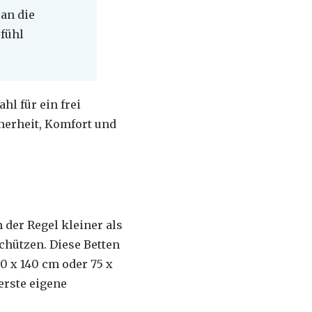
 an die
fühl
hl für ein frei
cherheit, Komfort und
n der Regel kleiner als
chützen. Diese Betten
0 x 140 cm oder 75 x
 erste eigene