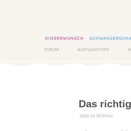
Navigation
KINDERWUNSCH
SCHWANGERSCHA
überspringen
Navigation
FORUM
AUSFLUGSTIPPS
B
überspringen
Das richti
2022-12-28 09:40