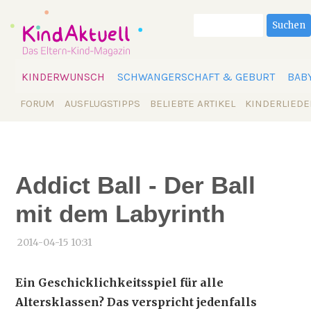
Suchbegriffe
Suchen
Navigation
KINDERWUNSCH
SCHWANGERSCHAFT & GEBURT
BAB
überspringen
Navigation
FORUM
AUSFLUGSTIPPS
BELIEBTE ARTIKEL
KINDERLIEDE
überspringen
Addict Ball - Der Ball
mit dem Labyrinth
2014-04-15 10:31
Ein Geschicklichkeitsspiel für alle
Altersklassen? Das verspricht jedenfalls