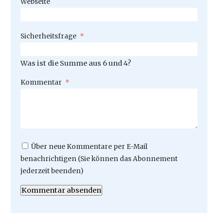
Webseite
Pflichtfeld
Sicherheitsfrage
*
Was ist die Summe aus 6 und 4?
Pflichtfeld
Kommentar
*
Über neue Kommentare per E-Mail
benachrichtigen (Sie können das Abonnement
jederzeit beenden)
Kommentar absenden