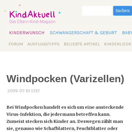
Suchbegriffe
Suchen
Navigation
KINDERWUNSCH
SCHWANGERSCHAFT & GEBURT
BAB
überspringen
Navigation
FORUM
AUSFLUGSTIPPS
BELIEBTE ARTIKEL
KINDERLIEDE
überspringen
Windpocken (Varizellen)
2009-07-10 13:17
Bei Windpocken handelt es sich um eine ansteckende
Virus-Infektion, die jedermann betreffen kann.
Zumeist stecken sich Kinder an. Deswegen zählt man
sie, genauso wie Schafblattern, Feuchtblatter oder