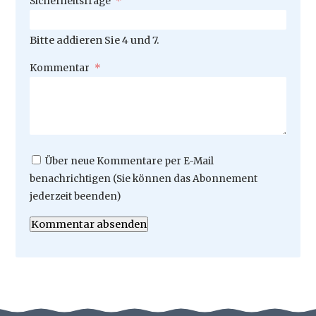
Sicherheitsfrage
*
Bitte addieren Sie 4 und 7.
Pflichtfeld
Kommentar
*
Über neue Kommentare per E-Mail
benachrichtigen (Sie können das Abonnement
jederzeit beenden)
Kommentar absenden