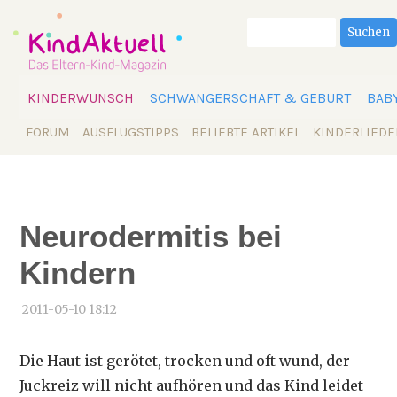
Suchbegriffe
Suchen
Navigation
KINDERWUNSCH
SCHWANGERSCHAFT & GEBURT
BAB
überspringen
Navigation
FORUM
AUSFLUGSTIPPS
BELIEBTE ARTIKEL
KINDERLIEDE
überspringen
Neurodermitis bei
Kindern
2011-05-10 18:12
Die Haut ist gerötet, trocken und oft wund, der
Juckreiz will nicht aufhören und das Kind leidet