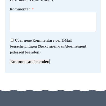
Bitte addieren Sie 6 und 3.
Pflichtfeld
Kommentar
*
Über neue Kommentare per E-Mail
benachrichtigen (Sie können das Abonnement
jederzeit beenden)
Kommentar absenden