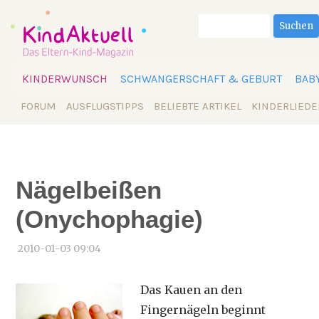
Suchbegriffe
Suchen
Navigation
KINDERWUNSCH
SCHWANGERSCHAFT & GEBURT
BAB
überspringen
Navigation
FORUM
AUSFLUGSTIPPS
BELIEBTE ARTIKEL
KINDERLIEDE
überspringen
Nägelbeißen
(Onychophagie)
2010-01-03 09:04
Das Kauen an den
Fingernägeln beginnt