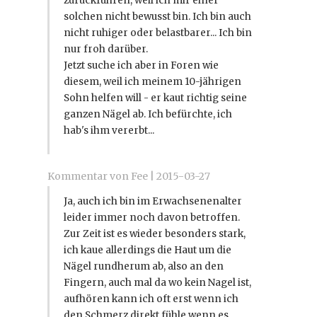
zurückführen, weil ich mir einer
solchen nicht bewusst bin. Ich bin auch
nicht ruhiger oder belastbarer... Ich bin
nur froh darüber.
Jetzt suche ich aber in Foren wie
diesem, weil ich meinem 10-jährigen
Sohn helfen will - er kaut richtig seine
ganzen Nägel ab. Ich befürchte, ich
hab's ihm vererbt...
Kommentar von Fee |
2015-03-27
Ja, auch ich bin im Erwachsenenalter
leider immer noch davon betroffen.
Zur Zeit ist es wieder besonders stark,
ich kaue allerdings die Haut um die
Nägel rundherum ab, also an den
Fingern, auch mal da wo kein Nagel ist,
aufhören kann ich oft erst wenn ich
den Schmerz direkt fühle wenn es