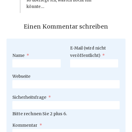
so überlege ich, was ich nocht tun
könnte....
Einen Kommentar schreiben
Pflichtfeld
E-Mail (wird nicht
Pflichtfeld
Name
*
veröffentlicht)
*
Webseite
Pflichtfeld
Sicherheitsfrage
*
Bitte rechnen Sie 2 plus 6.
Pflichtfeld
Kommentar
*