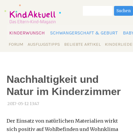
Suchbegriffe
Suchen
Navigation
KINDERWUNSCH
SCHWANGERSCHAFT & GEBURT
BAB
überspringen
Navigation
FORUM
AUSFLUGSTIPPS
BELIEBTE ARTIKEL
KINDERLIEDE
überspringen
Nachhaltigkeit und
Natur im Kinderzimmer
2017-05-12 13:47
Der Einsatz von natürlichen Materialien wirkt
sich positiv auf Wohlbefinden und Wohnklima