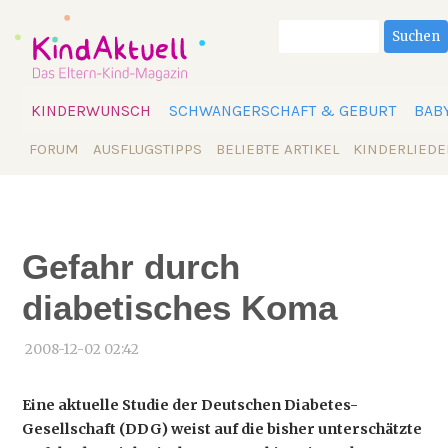
Suchbegriffe
Suchen
Navigation
KINDERWUNSCH
SCHWANGERSCHAFT & GEBURT
BAB
überspringen
Navigation
FORUM
AUSFLUGSTIPPS
BELIEBTE ARTIKEL
KINDERLIEDE
überspringen
Gefahr durch
diabetisches Koma
2008-12-02 02:42
Eine aktuelle Studie der Deutschen Diabetes-
Gesellschaft (DDG) weist auf die bisher unterschätzte