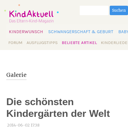
Suchbegriffe
Suchen
Navigation
KINDERWUNSCH
SCHWANGERSCHAFT & GEBURT
BAB
überspringen
Navigation
FORUM
AUSFLUGSTIPPS
BELIEBTE ARTIKEL
KINDERLIEDE
überspringen
Galerie
Die schönsten
Kindergärten der Welt
2014-06-02 17:38