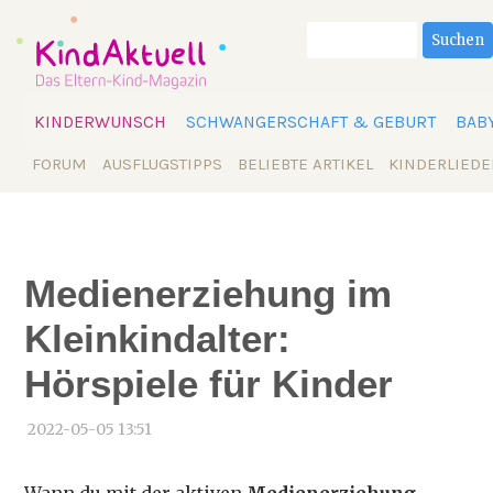
Suchbegriffe
Suchen
Navigation
KINDERWUNSCH
SCHWANGERSCHAFT & GEBURT
BAB
überspringen
Navigation
FORUM
AUSFLUGSTIPPS
BELIEBTE ARTIKEL
KINDERLIEDE
überspringen
Medienerziehung im
Kleinkindalter:
Hörspiele für Kinder
2022-05-05 13:51