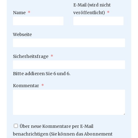
Pflichtfeld
E-Mail (wird nicht
Pflichtfeld
Name
*
veröffentlicht)
*
Webseite
Pflichtfeld
Sicherheitsfrage
*
Bitte addieren Sie 6 und 6.
Pflichtfeld
Kommentar
*
Über neue Kommentare per E-Mail
benachrichtigen (Sie können das Abonnement