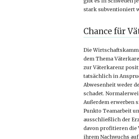
gibt es in Schweden j
stark subventioniert 
Chance für V
Die Wirtschaftskammer
dem Thema Väterkaren
zur Väterkarenz positi
tatsächlich in Anspr
Abwesenheit weder de
schadet. Normalerwei
Außerdem erwerben sie
Punkto Teamarbeit und
ausschließlich der E
davon profitieren die 
ihrem Nachwuchs aufb