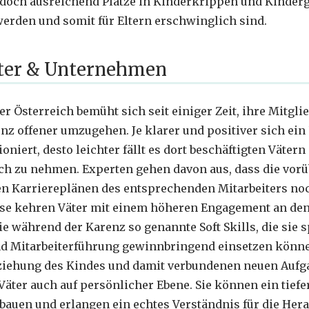
edoch ausreichend Plätze in Kinderkrippen und Kinderg
werden und somit für Eltern erschwinglich sind.
äter & Unternehmen
 Österreich bemüht sich seit einiger Zeit, ihre Mitgli
z offener umzugehen. Je klarer und positiver sich ei
oniert, desto leichter fällt es dort beschäftigten Väter
uch zu nehmen. Experten gehen davon aus, dass die vor
n Karriereplänen des entsprechenden Mitarbeiters n
se kehren Väter mit einem höheren Engagement an den 
 während der Karenz so genannte Soft Skills, die sie s
 Mitarbeiterführung gewinnbringend einsetzen können.
rziehung des Kindes und damit verbundenen neuen Auf
Väter auch auf persönlicher Ebene. Sie können ein tiefe
auen und erlangen ein echtes Verständnis für die Her