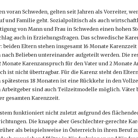
en voran Schweden, gelten seit Jahren als Vorreiter, we
uf und Familie geht. Sozialpolitisch als auch wirtschaf
tigung von Mann und Frau in Schweden einen hohen Ste
schlag auch in Erziehungsfragen. Das schwedische Kare
: beiden Eltern stehen insgesamt 16 Monate Karenzzeit 
ach Belieben untereinander aufgeteilt werden. Die re
s 2 Monate Karenzanspruch für den Vater und 2 Monate A
h ist nicht übertragbar. Für die Karenz steht den Elter
pätestens 18 Monaten ist eine Rückkehr in den Vollzei
Arbeitgeber sind auch Teilzeitmodelle möglich. Väter
r gesamten Karenzzeit.
stem funktioniert nicht zuletzt aufgrund des flächend
ichtungen. Die knappe aber Geschlechter-gerechte Kar
früher als beispielsweise in Österreich in ihren Beruf 