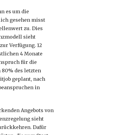
nn es um die
tlich gesehen misst
llenwert zu. Dies
nzmodell sieht
zur Verfügung. 12
stlichen 4 Monate
nspruch für die
n 80% des letzten
tjob geplant, nach
 beanspruchen in
eckenden Angebots von
enzregelung sieht
zurückkehren. Dafür