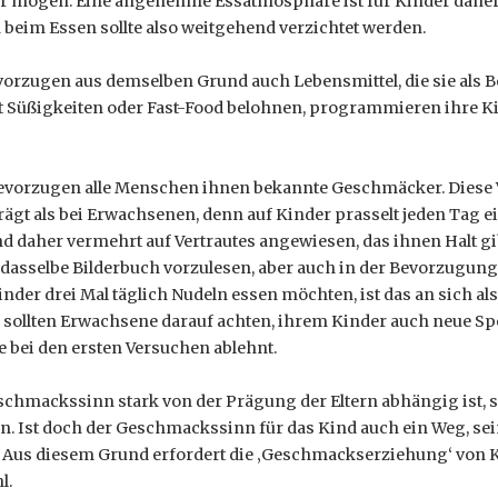
ber mögen. Eine angenehme Essatmosphäre ist für Kinder daher 
eim Essen sollte also weitgehend verzichtet werden.
vorzugen aus demselben Grund auch Lebensmittel, die sie als 
it Süßigkeiten oder Fast-Food belohnen, programmieren ihre K
bevorzugen alle Menschen ihnen bekannte Geschmäcker. Diese V
rägt als bei Erwachsenen, denn auf Kinder prasselt jeden Tag
nd daher vermehrt auf Vertrautes angewiesen, das ihnen Halt gib
 dasselbe Bilderbuch vorzulesen, aber auch in der Bevorzugun
nder drei Mal täglich Nudeln essen möchten, ist das an sich al
ollten Erwachsene darauf achten, ihrem Kinder auch neue Spe
 bei den ersten Versuchen ablehnt.
chmackssinn stark von der Prägung der Eltern abhängig ist, s
n. Ist doch der Geschmackssinn für das Kind auch ein Weg, se
. Aus diesem Grund erfordert die ‚Geschmackserziehung‘ von Ki
l.