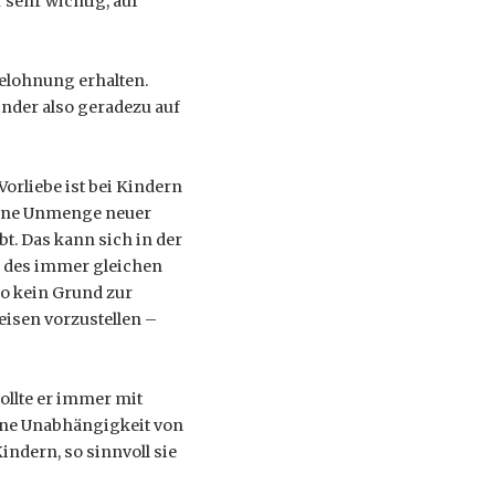
sehr wichtig, auf
Belohnung erhalten.
inder also geradezu auf
orliebe ist bei Kindern
 eine Unmenge neuer
t. Das kann sich in der
g des immer gleichen
so kein Grund zur
isen vorzustellen –
ollte er immer mit
ine Unabhängigkeit von
ndern, so sinnvoll sie