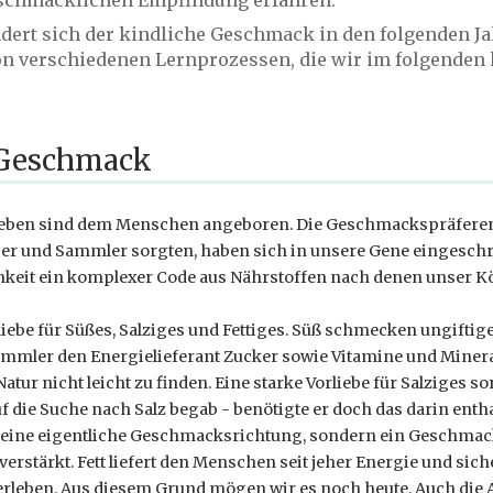
ert sich der kindliche Geschmack in den folgenden Ja
n verschiedenen Lernprozessen, die wir im folgenden
 Geschmack
ben sind dem Menschen angeboren. Die Geschmackspräferenze
ger und Sammler sorgten, haben sich in unsere Gene eingeschri
hkeit ein komplexer Code aus Nährstoffen nach denen unser Kö
iebe für Süßes, Salziges und Fettiges. Süß schmecken ungiftige,
mler den Energielieferant Zucker sowie Vitamine und Minerals
atur nicht leicht zu finden. Eine starke Vorliebe für Salziges so
 die Suche nach Salz begab - benötigte er doch das darin enth
t keine eigentliche Geschmacksrichtung, sondern ein Geschmac
stärkt. Fett liefert den Menschen seit jeher Energie und siche
rleben. Aus diesem Grund mögen wir es noch heute. Auch die