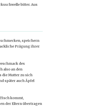
ksschwelle bitter. Aus
g schmecken, speichern
mackliche Prägung ihrer
r Geschmack des
h also an den
 die Mutter zu sich
ind später auch Äpfel
n Tisch kommt,
n der Eltern übertragen