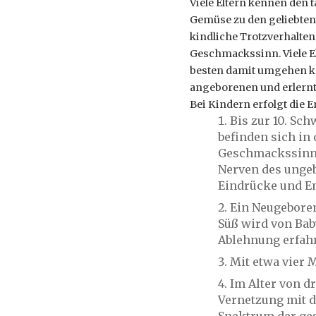
Viele Eltern kennen den 
Gemüse zu den geliebten
kindliche Trotzverhalte
Geschmackssinn. Viele El
besten damit umgehen k
angeborenen und erlernt
Bei Kindern erfolgt die
Bis zur 10. Sc
befinden sich in
Geschmackssinne
Nerven des unge
Eindrücke und E
Ein Neugeboren
Süß wird von Bab
Ablehnung erfah
Mit etwa vier
Im Alter von d
Vernetzung mit d
Spektrum der ge