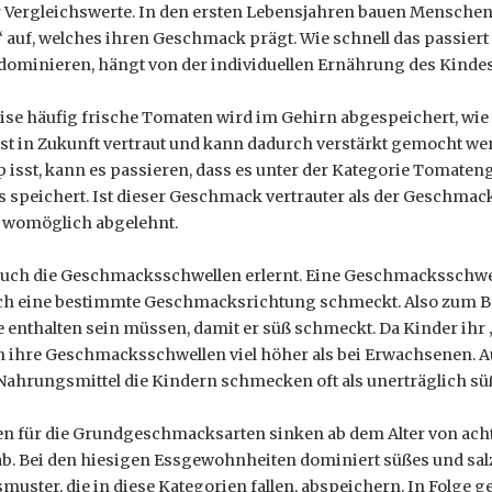
er Vergleichswerte. In den ersten Lebensjahren bauen Menschen 
auf, welches ihren Geschmack prägt. Wie schnell das passiert
ominieren, hängt von der individuellen Ernährung des Kindes
eise häufig frische Tomaten wird im Gehirn abgespeichert, wi
st in Zukunft vertraut und kann dadurch verstärkt gemocht we
 isst, kann es passieren, dass es unter der Kategorie Tomat
speichert. Ist dieser Geschmack vertrauter als der Geschmack
 womöglich abgelehnt.
auch die Geschmacksschwellen erlernt. Eine Geschmacksschwell
h eine bestimmte Geschmacksrichtung schmeckt. Also zum Beis
e enthalten sein müssen, damit er süß schmeckt. Da Kinder ih
gen ihre Geschmacksschwellen viel höher als bei Erwachsenen.
hrungsmittel die Kindern schmecken oft als unerträglich sü
 für die Grundgeschmacksarten sinken ab dem Alter von acht
ab. Bei den hiesigen Essgewohnheiten dominiert süßes und sa
uster, die in diese Kategorien fallen, abspeichern. In Folge g