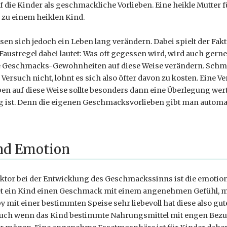
auf die Kinder als geschmackliche Vorlieben. Eine heikle Mutter 
 zu einem heiklen Kind.
en sich jedoch ein Leben lang verändern. Dabei spielt der Fak
 Faustregel dabei lautet: Was oft gegessen wird, wird auch gern
re Geschmacks-Gewohnheiten auf diese Weise verändern. Schm
 Versuch nicht, lohnt es sich also öfter davon zu kosten. Eine 
en auf diese Weise sollte besonders dann eine Überlegung we
g ist. Denn die eigenen Geschmacksvorlieben gibt man automa
nd Emotion
aktor bei der Entwicklung des Geschmackssinns ist die emotio
t ein Kind einen Geschmack mit einem angenehmen Gefühl, 
by mit einer bestimmten Speise sehr liebevoll hat diese also gu
Auch wenn das Kind bestimmte Nahrungsmittel mit engen Bez