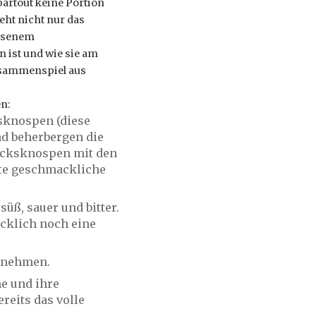
partout keine Portion
ht nicht nur das
chsenem
 ist und wie sie am
usammenspiel aus
n:
sknospen (diese
nd beherbergen die
acksknospen mit den
te geschmackliche
ß, sauer und bitter.
cklich noch eine
rnehmen.
e und ihre
reits das volle