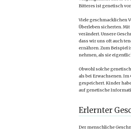
Bitteres ist genetisch v
Viele geschmacklichen Vo
Überleben sicherten. Mit
verändert. Unsere Gesch
dass wir uns oft auch t
ernähren. Zum Beispiel i
nehmen, als sie eigentli
Obwohl solche genetisch
als bei Erwachsenen. Im
gespeichert. Kinder hab
auf genetische Informat
Erlernter Ge
Der menschliche Geschma