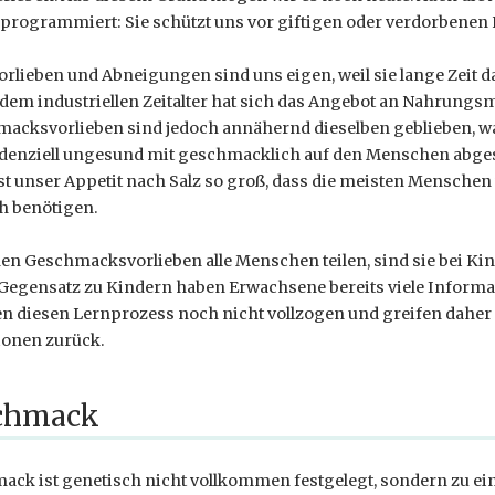
orprogrammiert: Sie schützt uns vor giftigen oder verdorbenen
rlieben und Abneigungen sind uns eigen, weil sie lange Zeit 
 dem industriellen Zeitalter hat sich das Angebot an Nahrungsm
macksvorlieben sind jedoch annähernd dieselben geblieben, w
endenziell ungesund mit geschmacklich auf den Menschen abg
st unser Appetit nach Salz so groß, dass die meisten Menschen 
ch benötigen.
en Geschmacksvorlieben alle Menschen teilen, sind sie bei Ki
 Gegensatz zu Kindern haben Erwachsene bereits viele Infor
en diesen Lernprozess noch nicht vollzogen und greifen daher
ionen zurück.
schmack
ck ist genetisch nicht vollkommen festgelegt, sondern zu ei