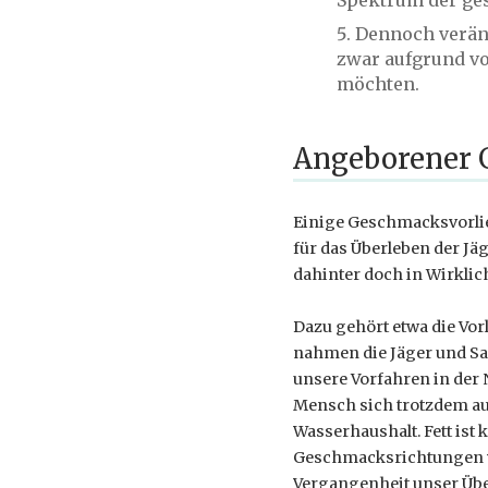
Dennoch veränd
zwar aufgrund vo
möchten.
Angeborener
Einige Geschmacksvorlie
für das Überleben der Jä
dahinter doch in Wirklic
Dazu gehört etwa die Vorl
nahmen die Jäger und Sam
unsere Vorfahren in der N
Mensch sich trotzdem auf
Wasserhaushalt. Fett is
Geschmacksrichtungen ver
Vergangenheit unser Übe