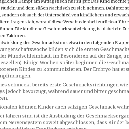
täglichen Kampf am Mittagstisch nur zu gut: Das Kind möchte 
 Nudeln und dem süßen Nachtisch zu sich nehmen. Dahinter ste
n, sondern oft auch der Unterschied von kindlichem und erwa
tern fragen sich, worauf diese Verschiedenheit zurückzuführen
önnen. Die kindliche Geschmacksentwicklung ist dabei ein Z
en Faktoren.
 Entwicklung des Geschmacksinns etwa in den folgenden Etappe
hwangerschaftswoche bilden sich die ersten Geschmack
 der Mundschleimhaut, im Besonderen auf der Zunge, u
szellen). Einige Wochen später beginnen die Geschm
borenen Kindes zu kommunizieren. Der Embryo hat ers
mpfindungen.
es schmeckt bereits erste Geschmacksrichtungen wie sü
ys jedoch bevorzugt, während sauer und bitter geschma
ren.
 Monaten können Kinder auch salzigen Geschmack wah
rei Jahren sind ist die Ausbildung der Geschmacksorgan
em Nervensystem soweit abgeschlossen, dass Kinder be
schmacklichen Empfindung erfahren.