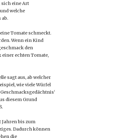
sich eine Art
 und welche
 ab.
e eine Tomate schmeckt.
rden. Wenn ein Kind
engeschmack den
 einer echten Tomate,
e sagt aus, ab welcher
piel, wie viele Würfel
r ‚Geschmacksgedächtnis‘
 Aus diesem Grund
ß.
 Jahren bis zum
lziges. Dadurch können
ehen die