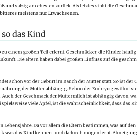
und salzig am ehesten zurück. Als letztes sinkt die Geschmac
bitteres meistens nur Erwachsenen.
 so das Kind
 zu einem großen Teil erlernt. Geschmäcker, die Kinder häufi
Zukunft. Die Eltern haben dabei großen Einfluss auf die gesch
det schon vor der Geburt im Bauch der Mutter statt. So ist de
rnährung der Mutter abhängig. Schon der Embryo gewöhnt sic
. Auch der Geschmack der Muttermilch ist abhängig davon, was
ispielsweise viele Äpfel, ist die Wahrscheinlichkeit, dass das K
sten Lebensjahre. Da vor allem die Eltern bestimmen, was auf de
ck was das Kind kennen- und dadurch mögen lernt. Abneigunge