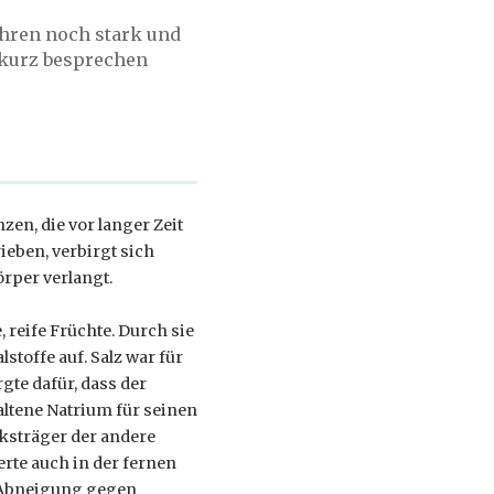
hren noch stark und
 kurz besprechen
n, die vor langer Zeit
eben, verbirgt sich
rper verlangt.
 reife Früchte. Durch sie
toffe auf. Salz war für
rgte dafür, dass der
altene Natrium für seinen
ksträger der andere
rte auch in der fernen
 Abneigung gegen