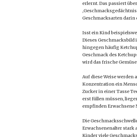
erlernt. Das passiert üb
‚Geschmacksgedächtnis‘ 
Geschmacksarten darin d
Isst ein Kind beispielsw
Dieses Geschmacksbild i
hingegen häufig Ketchup
Geschmack des Ketchups 
wird das frische Gemüse
Auf diese Weise werden 
Konzentration ein Mensc
Zucker in einer Tasse Te
erst füllen müssen, lie
empfinden Erwachsene Na
Die Geschmacksschwellen
Erwachsenenalter stark 
Kinder viele Geschmacksm